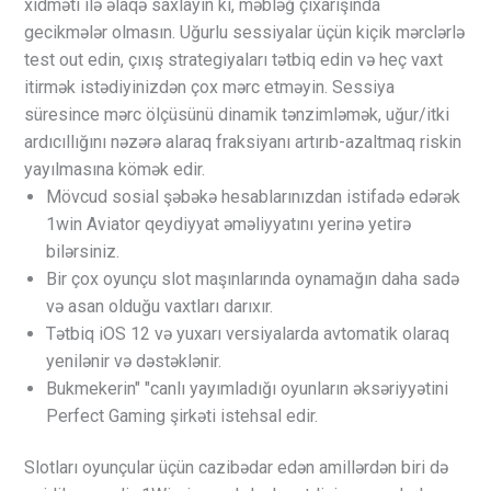
xidməti ilə əlaqə saxlayın ki, məbləğ çıxarışında
gecikmələr olmasın. Uğurlu sessiyalar üçün kiçik mərclərlə
test out edin, çıxış strategiyaları tətbiq edin və heç vaxt
itirmək istədiyinizdən çox mərc etməyin. Sessiya
süresince mərc ölçüsünü dinamik tənzimləmək, uğur/itki
ardıcıllığını nəzərə alaraq fraksiyanı artırıb-azaltmaq riskin
yayılmasına kömək edir.
Mövcud sosial şəbəkə hesablarınızdan istifadə edərək
1win Aviator qeydiyyat əməliyyatını yerinə yetirə
bilərsiniz.
Bir çox oyunçu slot maşınlarında oynamağın daha sadə
və asan olduğu vaxtları darıxır.
Tətbiq iOS 12 və yuxarı versiyalarda avtomatik olaraq
yenilənir və dəstəklənir.
Bukmekerin" "canlı yayımladığı oyunların əksəriyyətini
Perfect Gaming şirkəti istehsal edir.
Slotları oyunçular üçün cazibədar edən amillərdən biri də