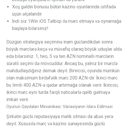
Xoş gəldin bonusu bütün kazino oyunlarında istifadə
üçün əlçatandır.
İndi siz 1Win iOS Tətbiqi ilə mərc etməyə və oynamağa
başlaya bilərsiniz!
Düzgün strategiya seçiminə inam gücləndikdən sonra
böyük mərclərə keçə və müvafiq olaraq böyük uduşlar əldə
edə bilərsiniz. 1, two, 5 və ten AZN nominallı mərclərin
sürətli seçimi də mövcuddur. Ancaq bu, yalnız bir mərclə
məhdudlaşdığınız demək deyil. Birincisi, oyunda mümkün
olan maksimum birdəfəlik mərc 200 AZN-dir. İkinci mərc
bu limiti 400 AZN-ə qədər artırmağa olanak verir. İkincisi,
ikinci mərc eyni turda fərqli nəticələrlə qalib gəlməyə
imkan verir.
Oyunun Qaydaları Mexanikası: Variasiyanın Idarə Edilməsi
Şirkətin güclü reputasiyaya malik olması da əbəs yerə
deyil. Xüsusilə mərc və kazino sənayesində güclü