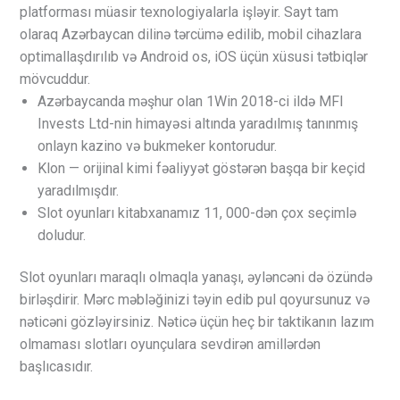
platforması müasir texnologiyalarla işləyir. Sayt tam
olaraq Azərbaycan dilinə tərcümə edilib, mobil cihazlara
optimallaşdırılıb və Android os, iOS üçün xüsusi tətbiqlər
mövcuddur.
Azərbaycanda məşhur olan 1Win 2018-ci ildə MFI
Invests Ltd-nin himayəsi altında yaradılmış tanınmış
onlayn kazino və bukmeker kontorudur.
Klon — orijinal kimi fəaliyyət göstərən başqa bir keçid
yaradılmışdır.
Slot oyunları kitabxanamız 11, 000-dən çox seçimlə
doludur.
Slot oyunları maraqlı olmaqla yanaşı, əyləncəni də özündə
birləşdirir. Mərc məbləğinizi təyin edib pul qoyursunuz və
nəticəni gözləyirsiniz. Nəticə üçün heç bir taktikanın lazım
olmaması slotları oyunçulara sevdirən amillərdən
başlıcasıdır.