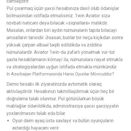
cəmləşdirir.
Pul çıxarmaq üçün şəxsi hesabınıza daxil olub ödənişlər
bölməsindən istifadə etməlisiniz. 1win Aviator sizə
növbəti nəticəni deyə biləcək «siqnallara» malikdir.
Məsələn, onlardan biri aydın nümunələrin tapıla biləcəyi
əmsalların tarixidir. Əsasən, bunlar bir neçə kiçikdən sonra
yüksək çarpan əlbəəl təqib edildikdə və ziddinə
nümunələrdir. Aviator 1win-də zəfərli yönəlmək vur-tut
şaxta hesablamanın köməyi ilə, nümunələrə riayət etməklə
və strategiyalardan uyğun istifadə etməklə mümkündür.
In Azerbaijan Platformasında Hansı Oyunlar Mövcuddur?
Demo hesabı ilk ziyarətinizdə avtomatik olaraq
aktivləşdirilir. Hesabınızı təkmilləşdirmək üçün heç bir
doğrulama tələb olunmur. Pul götürülərkən böyük
məbləğlər ödənildikdə, administrasiya şəxsi şəxsiyyətin
yoxlanılmasını tələb edə bilər.
Oyun daim ayaq üstə saxlayır və bütün oyunçuların
axtardığı həyəcanı verir.