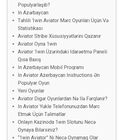
Populyarlaşıb?
In Azərbaycan
Təhlili 1win Aviator Mərc Oyunları Üçün Və
Statistikası
Aviator Stribe Xüsusiyyətlərini Qazanır
Aviator Oyna 1win
Aviator 1win Üzərindəki Idarəetmə Paneli:
Qısa Baxış
In Azerbaycan Mobil Proqramı
In Aviator Azerbaycan Instructions Ən
Populyar Oyun
Yeni Oyunlar
Aviator Digər Oyunlardan Nə Ilə Fərqlənir?
In Aviator Yukle Telefonunuzdan Mərc
Etmək Üçün Təlimatlar
Onlayn Kazinoda 1win Slotunu Necə
Oynaya Bilərsiniz?
“1win Aviator” Nı Necə Oynamaq Olar