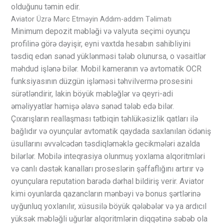
olduğunu təmin edir.
Aviator Üzrə Mərc Etməyin Addım-addım Təlimatı
Minimum depozit məbləği və valyuta seçimi oyunçu
profilinə görə dəyişir, eyni vaxtda hesabın sahibliyini
təsdiq edən sənəd yüklənməsi tələb olunursa, o vəsaitlər
məhdud işlənə bilər. Mobil kameranın və avtomatik OCR
funksiyasının düzgün işləməsi təhvilvermə prosesini
sürətləndirir, lakin böyük məbləğlər və qeyri-adi
əməliyyatlar həmişə əlavə sənəd tələb edə bilər.
Çıxarışların reallaşması tətbiqin təhlükəsizlik qatları ilə
bağlıdır və oyunçular avtomatik qaydada saxlanılan ödəniş
üsullarını əvvəlcədən təsdiqləməklə gecikmələri azalda
bilərlər. Mobilə inteqrasiya olunmuş yoxlama alqoritmləri
və canlı dəstək kanalları proseslərin şəffaflığını artırır və
oyunçulara reputation barədə dərhal bildiriş verir. Aviator
kimi oyunlarda qazancların mənbəyi və bonus şərtlərinə
uyğunluq yoxlanılır, xüsusilə böyük qələbələr və ya ardıcıl
yüksək məbləğli uğurlar alqoritmlərin diqqətinə səbəb ola