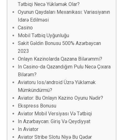
Tətbiqi Necə Yükləmək Olar?
Oyunun Qaydaları Mexanikası: Variasiyanın
Idarə Edilməsi
Casino
Mobil Tətbiq Uyğunluğu
Sakit Gəldin Bonusu 500% Azərbaycan
2023
Onlayn Kazinolarda Qazana Bilərəmmi?
In Casino-da Qazandığım Pulu Necə Çıxara
Bilərəm?
Aviatoru Ios/android Üzrə Yükləmək
Mümkündürmü?
Aviator: Bu Onlayn Kazino Oyunu Nədir?
Ekspress Bonusu
Aviator Mobil Versiyası Və Tətbiqi
In Azərbaycan: Giriş Və Qeydiyyat
In Aviator
Aviator Stribe Slotu Niyə Bu Qədər