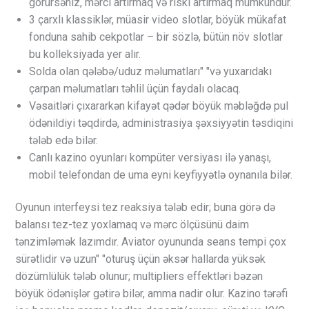
görürsəniz, mərci artırmaq və riski artırmaq mümkündür.
3 çarxlı klassiklər, müasir video slotlar, böyük mükafat
fonduna sahib cekpotlar – bir sözlə, bütün növ slotlar
bu kolleksiyada yer alır.
Solda olan qələbə/uduz məlumatları" "və yuxarıdakı
çarpan məlumatları təhlil üçün faydalı olacaq.
Vəsaitləri çıxararkən kifayət qədər böyük məbləğdə pul
ödənildiyi təqdirdə, administrasiya şəxsiyyətin təsdiqini
tələb edə bilər.
Canlı kazino oyunları kompüter versiyası ilə yanaşı,
mobil telefondan de uma eyni keyfiyyətlə oynanıla bilər.
Oyunun interfeysi tez reaksiya tələb edir; buna görə də
balansı tez-tez yoxlamaq və mərc ölçüsünü daim
tənzimləmək lazımdır. Aviator oyununda seans tempi çox
sürətlidir və uzun" "oturuş üçün əksər hallarda yüksək
dözümlülük tələb olunur; multipliers effektləri bəzən
böyük ödənişlər gətirə bilər, amma nadir olur. Kazino tərəfi