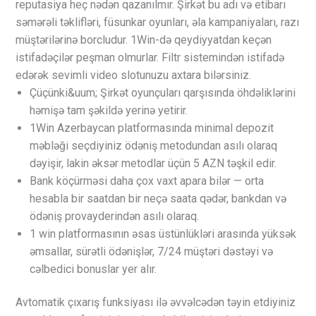
reputasiya heç nədən qazanılmır. Şirkət bu adı və etibarı
səmərəli təklifləri, füsunkar oyunları, əla kampaniyaları, razı
müştərilərinə borcludur. 1Win-də qeydiyyatdan keçən
istifadəçilər peşman olmurlar. Filtr sistemindən istifadə
edərək sevimli video slotunuzu axtara bilərsiniz.
Çüçünki&uum; Şirkət oyunçuları qarşısında öhdəliklərini
həmişə tam şəkildə yerinə yetirir.
1Win Azerbaycan platformasında minimal depozit
məbləği seçdiyiniz ödəniş metodundan asılı olaraq
dəyişir, lakin əksər metodlar üçün 5 AZN təşkil edir.
Bank köçürməsi daha çox vaxt apara bilər — orta
hesabla bir saatdan bir neçə saata qədər, bankdan və
ödəniş provayderindən asılı olaraq.
1 win platformasının əsas üstünlükləri arasında yüksək
əmsallar, sürətli ödənişlər, 7/24 müştəri dəstəyi və
cəlbedici bonuslar yer alır.
Avtomatik çıxarış funksiyası ilə əvvəlcədən təyin etdiyiniz