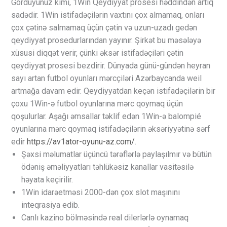
Gördüyünüz kimi, 1Win Qeydiyyat prosesi həddindən artıq
sadədir. 1Win istifadəçilərin vaxtını çox almamaq, onları
çox çətinə salmamaq üçün çətin və uzun-uzadı gedən
qeydiyyat prosedurlarından yayınır. Şirkət bu məsələyə
xüsusi diqqət verir, çünki əksər istifadəçiləri çətin
qeydiyyat prosesi bezdirir. Dünyada günü-gündən heyran
sayı artan futbol oyunları mərcçiləri Azərbaycanda weil
artmağa davam edir. Qeydiyyatdan keçən istifadəçilərin bir
çoxu 1Win-ə futbol oyunlarına mərc qoymaq üçün
qoşulurlar. Aşağı əmsallar təklif edən 1Win-ə balompié
oyunlarına mərc qoymaq istifadəçilərin əksəriyyətinə sərf
edir
https://av1ator-oyunu-az.com/
.
Şəxsi məlumatlar üçüncü tərəflərlə paylaşılmır və bütün
ödəniş əməliyyatları təhlükəsiz kanallar vasitəsilə
həyata keçirilir.
1Win idarəetməsi 2000-dən çox slot maşınını
inteqrasiya edib.
Canlı kazino bölməsində real dilerlərlə oynamaq