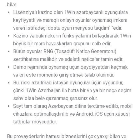
bilər.
Lisenziyalı kazino olan 1Win azərbaycanlı oyunçulara
keyfiyyətli və maraqlı onlayn oyunlar oynamaq imkanı
verən istifadəçi dostu oyun menyusu təqdim" "edir.
Kazino və bukmekerin funksiyalarını birləşdirərək 1Win
böyük bir mərc həvəskarları qrupunu cəlb edir.
Bütün oyunlar RNG (Təsadüfi Nəticə Generatoru)
sertifikatına malikdir və ədalətli nəticələr təmin edir.
Demo rejimində oynamaq üçün qeydiyyatdan keçmək
və en este momento giriş etmək tələb olunmur.
Bu, riski azaltmaq istəyən oyunçular üçün uyğundur,
çünki 1Win Azerbaijan ilə hətta bir və ya bir neçə seçim
səhv olsa belə qazanmaq şansınız olur.
Sayt tam olaraq Azərbaycan dilinə tərcümə edilib, mobil
cihazlara optimallaşdırılıb və Android, iOS üçün xüsusi
tətbiqlər mövcuddur.
Bu provayderlərin hamısı bizneslərini çox yaxşı bilən və