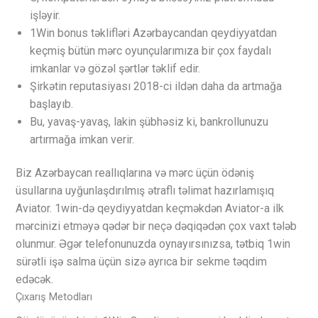
işləyir.
1Win bonus təklifləri Azərbaycandan qeydiyyatdan
keçmiş bütün mərc oyunçularımıza bir çox faydalı
imkanlar və gözəl şərtlər təklif edir.
Şirkətin reputasiyası 2018-ci ildən daha da artmağa
başlayıb.
Bu, yavaş-yavaş, lakin şübhəsiz ki, bankrollunuzu
artırmağa imkan verir.
Biz Azərbaycan reallıqlarına və mərc üçün ödəniş
üsullarına uyğunlaşdırılmış ətraflı təlimat hazırlamışıq
Aviator. 1win-də qeydiyyatdan keçməkdən Aviator-a ilk
mərcinizi etməyə qədər bir neçə dəqiqədən çox vaxt tələb
olunmur. Əgər telefonunuzda oynayırsınızsa, tətbiq 1win
sürətli işə salma üçün sizə ayrıca bir sekme təqdim
edəcək.
Çıxarış Metodları