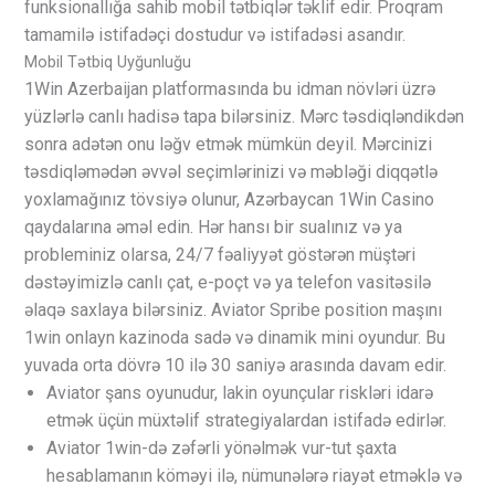
funksionallığa sahib mobil tətbiqlər təklif edir. Proqram
tamamilə istifadəçi dostudur və istifadəsi asandır.
Mobil Tətbiq Uyğunluğu
1Win Azerbaijan platformasında bu idman növləri üzrə
yüzlərlə canlı hadisə tapa bilərsiniz. Mərc təsdiqləndikdən
sonra adətən onu ləğv etmək mümkün deyil. Mərcinizi
təsdiqləmədən əvvəl seçimlərinizi və məbləği diqqətlə
yoxlamağınız tövsiyə olunur, Azərbaycan 1Win Casino
qaydalarına əməl edin. Hər hansı bir sualınız və ya
probleminiz olarsa, 24/7 fəaliyyət göstərən müştəri
dəstəyimizlə canlı çat, e-poçt və ya telefon vasitəsilə
əlaqə saxlaya bilərsiniz. Aviator Spribe position maşını
1win onlayn kazinoda sadə və dinamik mini oyundur. Bu
yuvada orta dövrə 10 ilə 30 saniyə arasında davam edir.
Aviator şans oyunudur, lakin oyunçular riskləri idarə
etmək üçün müxtəlif strategiyalardan istifadə edirlər.
Aviator 1win-də zəfərli yönəlmək vur-tut şaxta
hesablamanın köməyi ilə, nümunələrə riayət etməklə və