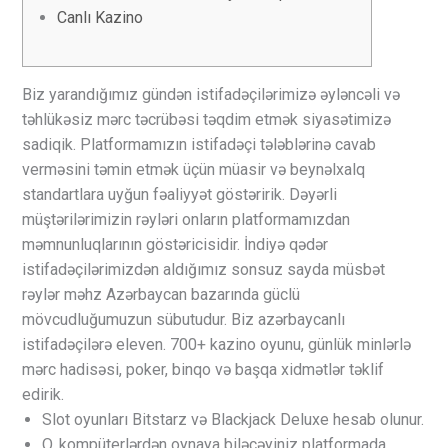
Canlı Kazino
Biz yarandığımız gündən istifadəçilərimizə əyləncəli və
təhlükəsiz mərc təcrübəsi təqdim etmək siyasətimizə
sadiqik. Platformamızın istifadəçi tələblərinə cavab
verməsini təmin etmək üçün müasir və beynəlxalq
standartlara uyğun fəaliyyət göstəririk. Dəyərli
müştərilərimizin rəyləri onların platformamızdan
məmnunluqlarının göstəricisidir. İndiyə qədər
istifadəçilərimizdən aldığımız sonsuz sayda müsbət
rəylər məhz Azərbaycan bazarında güclü
mövcudluğumuzun sübutudur. Biz azərbaycanlı
istifadəçilərə eleven. 700+ kazino oyunu, günlük minlərlə
mərc hadisəsi, poker, binqo və başqa xidmətlər təklif
edirik.
Slot oyunları Bitstarz və Blackjack Deluxe hesab olunur.
O, kompüterlərdən oynaya biləcəyiniz platformada