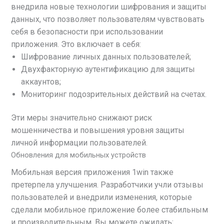
внедрила новые технологии шифрования и защиты
данных, что позволяет пользователям чувствовать
себя в безопасности при использовании
приложения. Это включает в себя:
Шифрование личных данных пользователей;
Двухфакторную аутентификацию для защиты
аккаунтов;
Мониторинг подозрительных действий на счетах.
Эти меры значительно снижают риск
мошенничества и повышения уровня защиты
личной информации пользователей.
Обновления для мобильных устройств
Мобильная версия приложения 1win также
претерпела улучшения. Разработчики учли отзывы
пользователей и внедрили изменения, которые
сделали мобильное приложение более стабильным
и производительным. Вы можете ожидать: