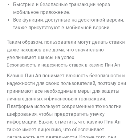
Быстрые и безопасные транзакции через
мобильное приложение.
Все функции, доступные на десктопной версии,
также присутствуют в мобильной версии.
Таким образом, пользователи могут делать ставки
даже находясь вне дома, что значительно
увеличивает шансы на успех.
Безопасность и надежность ставок в казино Пин Ап
Казино Пин Ап понимает важность безопасности и
надежности для своих пользователей, поэтому они
принимают все необходимые меры для защиты
личных данных и финансовых транзакций.
Платформа использует современные технологии
шифрования, чтобы предотвратить утечку
информации. Важно отметить, что казино Пин Ап
также имеет лицензию, что обеспечивает
легальность его деятельности. Кроме того, они