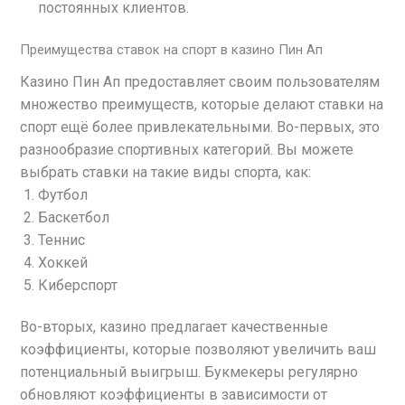
постоянных клиентов.
Преимущества ставок на спорт в казино Пин Ап
Казино Пин Ап предоставляет своим пользователям
множество преимуществ, которые делают ставки на
спорт ещё более привлекательными. Во-первых, это
разнообразие спортивных категорий. Вы можете
выбрать ставки на такие виды спорта, как:
Футбол
Баскетбол
Теннис
Хоккей
Киберспорт
Во-вторых, казино предлагает качественные
коэффициенты, которые позволяют увеличить ваш
потенциальный выигрыш. Букмекеры регулярно
обновляют коэффициенты в зависимости от