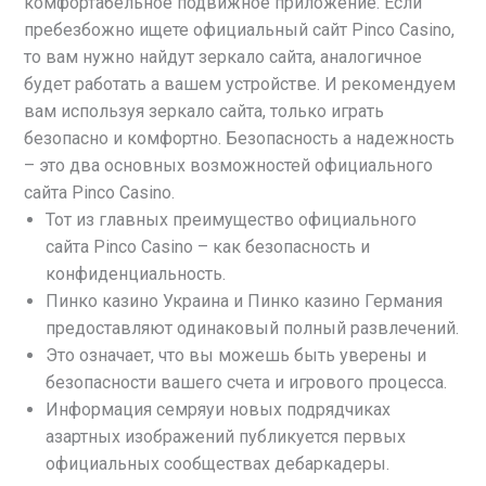
комфортабельное подвижное приложение. Если
пребезбожно ищете официальный сайт Pinco Casino,
то вам нужно найдут зеркало сайта, аналогичное
будет работать а вашем устройстве. И рекомендуем
вам используя зеркало сайта, только играть
безопасно и комфортно. Безопасность а надежность
– это два основных возможностей официального
сайта Pinco Casino.
Тот из главных преимущество официального
сайта Pinco Casino – как безопасность и
конфиденциальность.
Пинко казино Украина и Пинко казино Германия
предоставляют одинаковый полный развлечений.
Это означает, что вы можешь быть уверены и
безопасности вашего счета и игрового процесса.
Информация семряуи новых подрядчиках
азартных изображений публикуется первых
официальных сообществах дебаркадеры.