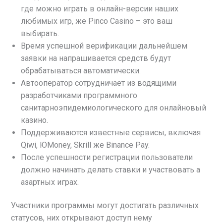
где можно играть в онлайн-версии наших
любимых игр, же Pinco Casino – это ваш
выбирать.
Время успешной верификации дальнейшем
заявки на напрашивается средств будут
обрабатываться автоматически.
Автооператор сотрудничает из водящими
разработчиками программного
санитарноэпидемиологического для онлайновый
казино.
Поддерживаются известные сервисы, включая
Qiwi, ЮMoney, Skrill же Binance Pay.
После успешности регистрации пользователи
должно начинать делать ставки и участвовать а
азартных играх.
Участники программы могут достигать различных
статусов, них открывают доступ нему