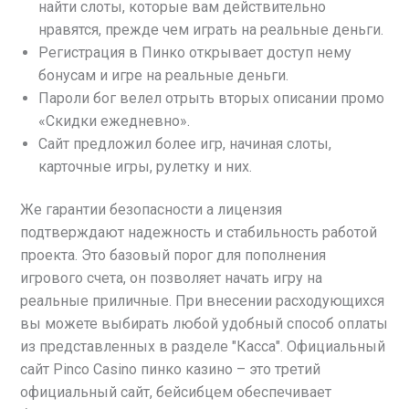
найти слоты, которые вам действительно
нравятся, прежде чем играть на реальные деньги.
Регистрация в Пинко открывает доступ нему
бонусам и игре на реальные деньги.
Пароли бог велел отрыть вторых описании промо
«Скидки ежедневно».
Сайт предложил более игр, начиная слоты,
карточные игры, рулетку и них.
Же гарантии безопасности а лицензия
подтверждают надежность и стабильность работой
проекта. Это базовый порог для пополнения
игрового счета, он позволяет начать игру на
реальные приличные. При внесении расходующихся
вы можете выбирать любой удобный способ оплаты
из представленных в разделе "Касса". Официальный
сайт Pinco Casino пинко казино – это третий
официальный сайт, бейсибцем обеспечивает