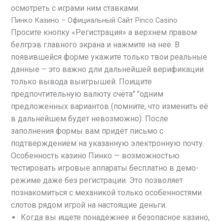
осмотреть с играми ним ставками.
Пинко Казино – Официальный Сайт Pinco Casino
Просите кнопку «Регистрация» а верхнем правом
белгрэв главного экрана и нажмите на неё. В
появившейся форме укажите только твои реальные
данные – это важно дли дальнейшей верификации
только вывода выигрышей. Поищите
предпочтительную валюту счёта" "одним
предложенных вариантов (помните, что изменить её
в дальнейшем будет невозможно). После
заполнения формы вам придёт письмо с
подтверждением на указанную электронную почту.
Особенность казино Пинко — возможностью
тестировать игровые аппараты бесплатно в демо-
режиме даже без регистрации. Это позволяет
познакомиться с механикой только особенностями
слотов рядом игрой на настоящие деньги.
Когда вы ищете понадежнее и безопасное казино,