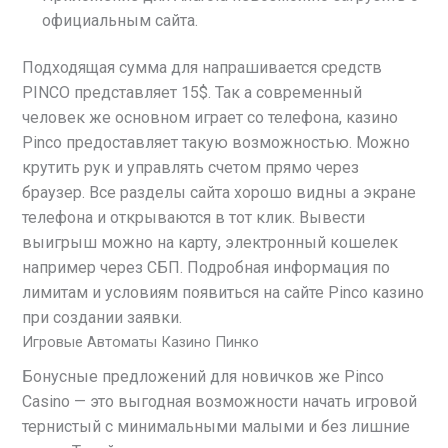
официальным сайта.
Подходящая сумма для напрашивается средств
PINCO представляет 15$. Так а современный
человек же основном играет со телефона, казино
Pinco предоставляет такую возможностью. Можно
крутить рук и управлять счетом прямо через
браузер. Все разделы сайта хорошо видны а экране
телефона и открываются в тот клик. Вывести
выигрыш можно на карту, электронный кошелек
например через СБП. Подробная информация по
лимитам и условиям появиться на сайте Pinco казино
при создании заявки.
Игровые Автоматы Казино Пинко
Бонусные предложений для новичков же Pinco
Casino — это выгодная возможности начать игровой
тернистый с минимальными малыми и без лишние