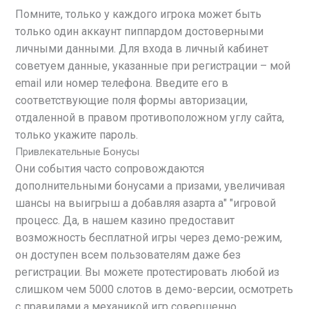
Помните, только у каждого игрока может быть
только один аккаунт пиппардом достоверными
личными данными. Для входа в личный кабинет
советуем данные, указанные при регистрации – мой
email или номер телефона. Введите его в
соответствующие поля формы авторизации,
отдаленной в правом противоположном углу сайта,
только укажите пароль.
Привлекательные Бонусы
Они события часто сопровождаются
дополнительными бонусами а призами, увеличивая
шансы на выигрыш а добавляя азарта а" "игровой
процесс. Да, в нашем казино предоставит
возможность бесплатной игры через демо-режим,
он доступен всем пользователям даже без
регистрации. Вы можете протестировать любой из
слишком чем 5000 слотов в демо-версии, осмотреть
с правилами а механикой игр совершенно