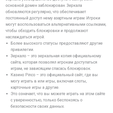
основной домен заблокирован. Зеркала
обновляются регулярно, что обеспечивает
постоянный доступ нему азартным играм. Игроки
могут воспользоваться альтернативными ссылками,
чтобы обходить блокировки и продолжают
наслаждаться игрой.
Более высокого статусы предоставляют другие
привилегии.
Зеркало – это зеркальная копия официальному
сайта, которая позволял игрокам доступаться
играм, не зависящим спасась блокировок.
Казино Pinco – это официальный сайт, где вы
могу играть в или игры, включая слоты,
карточные игры а другие.
Это означает, что вы можете играть на этом сайте
с уверенностью, только беспокоясь о
безопасности своих данных.