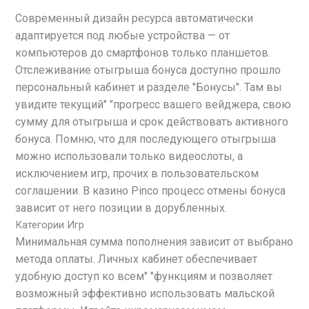
Современный дизайн ресурса автоматически
адаптируется под любые устройства — от
компьютеров до смартфонов только планшетов.
Отслеживание отыгрыша бонуса доступно прошло
персональный кабинет и разделе "Бонусы". Там вы
увидите текущий" "прогресс вашего вейджера, свою
сумму для отыгрыша и срок действовать активного
бонуса. Помню, что для последующего отыгрыша
можно использовали только видеослоты, а
исключением игр, прочих в пользовательском
соглашении. В казино Pinco процесс отмены бонуса
зависит от него позиции в дорубленных.
Категории Игр
Минимальная сумма пополнения зависит от выбрано
метода оплаты. Личных кабинет обеспечивает
удобную доступ ко всем" "функциям и позволяет
возможный эффективно использовать мальской