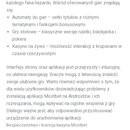
każdego fana hazardu. Wśród oferowanych gier znajdują
się:
Automaty do gier – setki tytułów z różnymi
tematykami i funkcjami bonusowymi.
Gry stołowe – klasyczne wersje ruletki, blackjacka i
pokera.
Kasyno na żywo – możliwość interakcji z krupierami w
czasie rzeczywistym.
Interfejs strony oraz aplikacji jest przejrzysty i intuicyjny,
co ułatwia nawigację. Gracze mogą z łatwością znaleźć
swoje ulubione gry. Warto również wspomnieć o tym, że
dla wielu użytkowników doświadczając problemy z
instalacją aplikacji Mostbet na Androidzie i ich
rozwiązania, mogą wpływać na ogólne wrażenia z gry.
Dlatego ważne jest, aby odpowiednio przystosować
urządzenie do uruchomienia aplikacji.
Bezpieczeństwo i licencja kasyna Mostbet