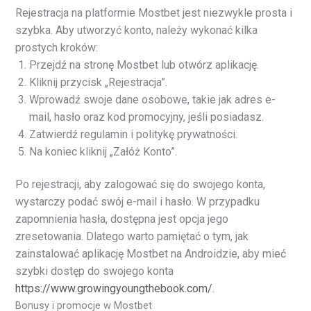
Rejestracja na platformie Mostbet jest niezwykle prosta i
szybka. Aby utworzyć konto, należy wykonać kilka
prostych kroków:
Przejdź na stronę Mostbet lub otwórz aplikację.
Kliknij przycisk „Rejestracja”.
Wprowadź swoje dane osobowe, takie jak adres e-
mail, hasło oraz kod promocyjny, jeśli posiadasz.
Zatwierdź regulamin i politykę prywatności.
Na koniec kliknij „Załóż Konto”.
Po rejestracji, aby zalogować się do swojego konta,
wystarczy podać swój e-mail i hasło. W przypadku
zapomnienia hasła, dostępna jest opcja jego
zresetowania. Dlatego warto pamiętać o tym, jak
zainstalować aplikację Mostbet na Androidzie, aby mieć
szybki dostęp do swojego konta
https://www.growingyoungthebook.com/
.
Bonusy i promocje w Mostbet