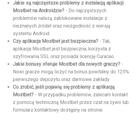
Jakie są najczęstsze problemy z instalacją aplikacji
Mostbet na Androidzie?
- Do najczęstszych
problemów należą zablokowane instalacje z
nieznanych źródeł oraz niezgodność z wersją
systemu Android.
Czy aplikacja Mostbet jest bezpieczna?
- Tak,
aplikacja Mostbet jest bezpieczna, korzysta z
szyfrowania SSL oraz posiada licencję Curacao.
Jakie bonusy oferuje Mostbet dla nowych graczy?
-
Nowi gracze mogą liczyć na bonus powitalny do 125%
pierwszego depozytu oraz darmowe zakłady.
Co zrobić, jeśli pojawią się problemy z aplikacją
Mostbet?
- W przypadku problemów, zalecam kontakt
z pomocą techniczną Mostbet przez czat na żywo lub
formularz kontaktowy dostępny na stronie.